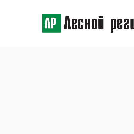
← Назад
Биоте
лесо
компл