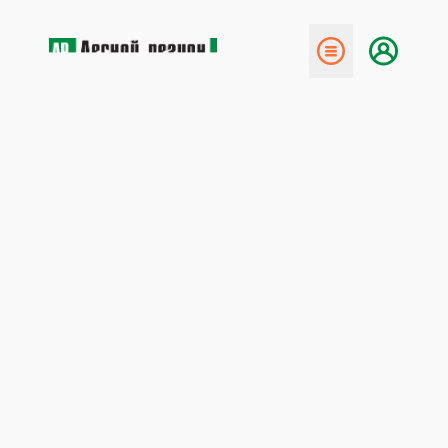
← Назад
Биотехнология и
лесопромышленный
комплекс Архангельской
области
16 марта 2009
Переработка древесных отходов для получения
биопродуктов предполагает использование
биотехнологий, принципиально отличающихся от