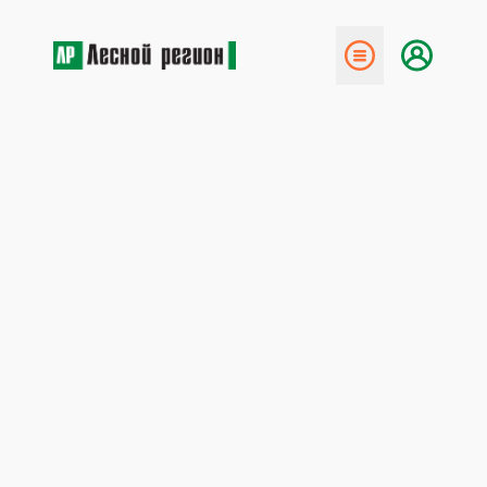
← Назад
Страусиная политика
26 марта 2012
24 февраля 2012 года на правительственном
совещании под председательством В. Зубкова был
рассмотрен и одобрен разработанный Рослесхозом
законопроект «О государственном регулировании
оборота круглых лесоматериалов». Судя по
официальному сообщению, размещённому на сайте