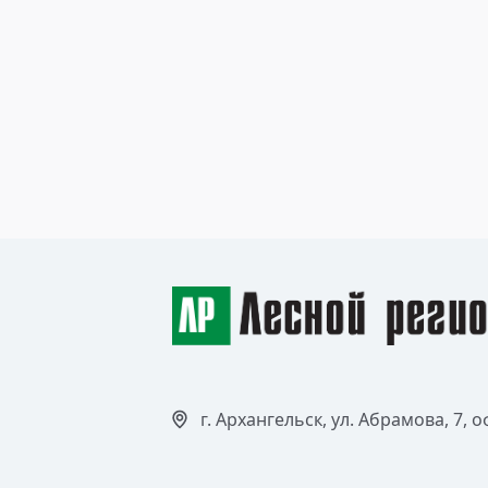
10 марта 2015
Заказники Пинежья и
Каргополья: 40 лет на охране
природы
Читать >
г. Архангельск, ул. Абрамова, 7, о