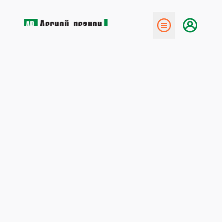
← Назад
Усилить контроль за
оборотом древесины
29 июня 2020
За