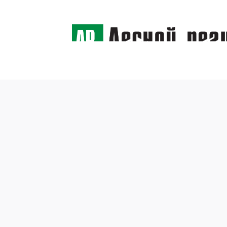
← Назад
Старе
Помор
22 октября 2019