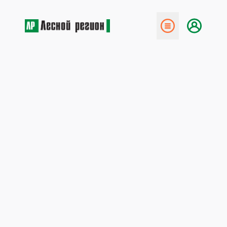
← Назад
Иван Валентик: условия для
развития лесной отрасли
созданы
16 мая 2018
В