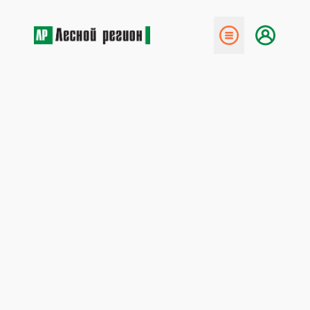
← Назад
выставка «Загородный
дом» в кирове
19 октября 2017
6 и
7