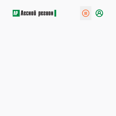
← Назад
Создание единой системы
учёта лесных ресурсов и
оборота древесины
6 ноября 2012
Как