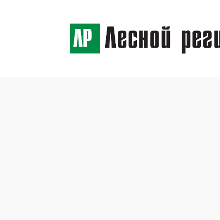
← Назад
Сроки
древе
погод