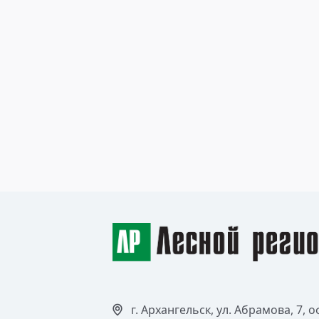
30 июня 2016
Юные художники Поморья –
на защите лесов от пожаров
Читать >
г. Архангельск, ул. Абрамова, 7, о