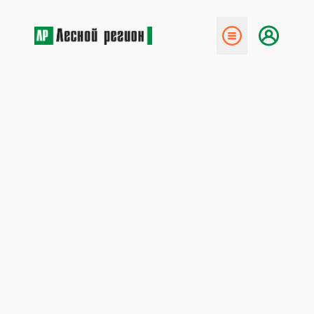
← Назад
Пеллетный цех «Регион­-
ЛесА»
12 марта 2019
Производство пеллет — экономическая
необходимость. В щепу превращается почти
половина переработанной древесины.
Раньше тонны щепы уходили на топку котельных.
Теперь их складируют для увеличения прибыли.