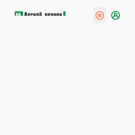
← Назад
Октябрьская ж.д. переходит
на пеллеты
19 апреля 2018
С