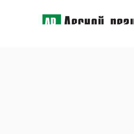
← Назад
Не об
эколо
5 июня 2017