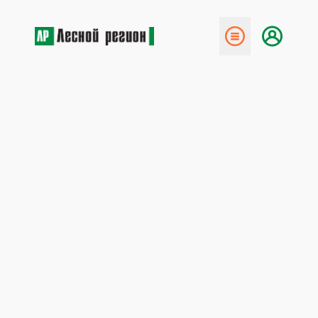
← Назад
Лесная элита Поморья:
мощные производства,
передовые технологии,
комфортные условия труда
21 июня 2016
В