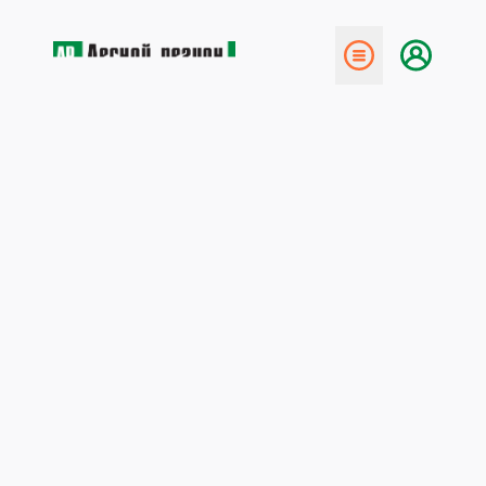
← Назад
уникальный проект
«Корабелы Прионежья»
25 января 2016