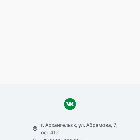
8 декабря 2008
Учёт расходов при
налогообложении прибыли:
что изменится с 1 января 2009
года?
Читать >
г. Архангельск, ул. Абрамова, 7,
оф. 412