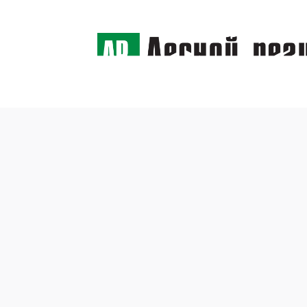
← Назад
Уважа
лесно
охран