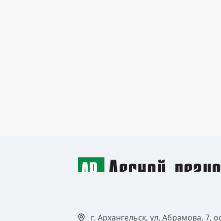
29 сентября 2014
Медведев поздравил
работников лесного
комплекса
Читать >
г. Архангельск, ул. Абрамова, 7, о