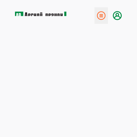
← Назад
Малый и средний бизнес
вновь сможет покупать лес
по договорам купли-
продажи
19 декабря 2014