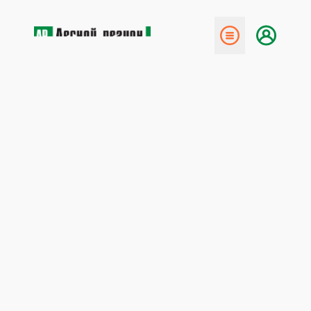
← Назад
Итоги лесного форума
29 октября 2007
По итогам работы IX Международного лесного
форума, который проходил в СанктПетербурге с 9 по
12 октября текущего года, была принята Декларация.
Международный лесной форум, традиционно
прошедший в СанктПетербурге с 9 по 12 октября,
собрал на общей площадке представителей лесного