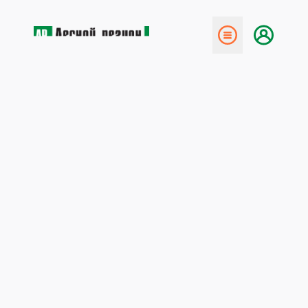
← Назад
Прямая линия с Юрием
Трубиным (ответы на
вопросы, окончание)
19 марта 2012
«Лесной регион» заканчивает публикацию ответов
на вопросы, поступившие в ходе проведения
прямой линии и. о. министра природных ресурсов и
лесопромышленного комплекса Архангельской