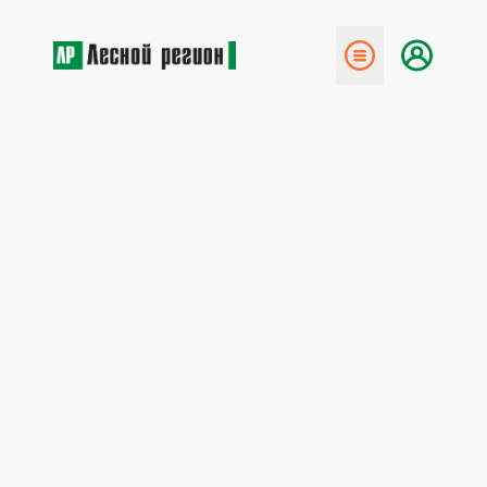
← Назад
Весенний сплав леса в
Поморье
9 мая 2026
С