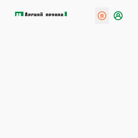
← Назад
«Светлозерсклес» – 30 лет
истории
8 февраля 2010
ОАО «Светлозерсклес» стоит особняком среди
лесозаготовительных предприятий области. С
момента акционирования предприятие ни разу не
находилось под внешним управлением — в наше
время это самый важный показатель стабильности.