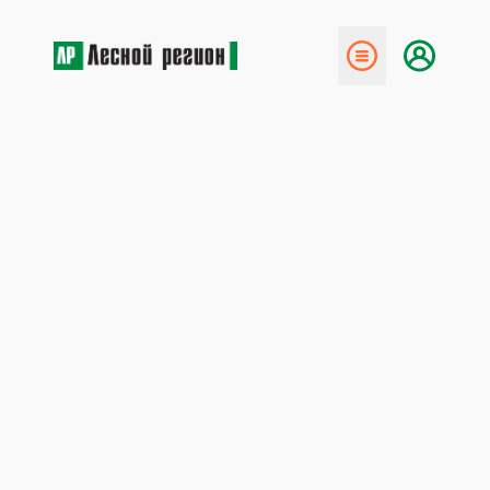
← Назад
Экология: год желаний, а не
реальных дел
24 января 2018