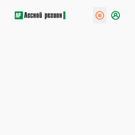
← Назад
Внесите изменения в
«Лесной телефонный
справочник
27 октября 2008
Автотранспортный комбинат, ОАО
(стр. 46)
Генеральный директор
Шестериков Игорь Михайлович 627306