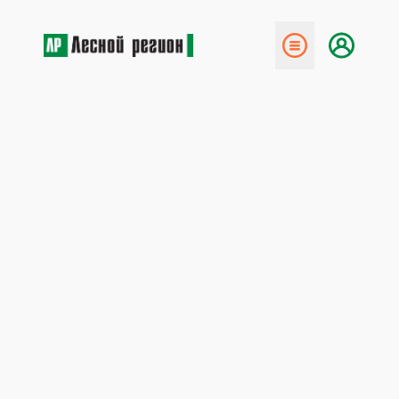
← Назад
Любите ли вы юмор?
18 мая 2013
Так
в