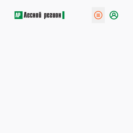
← Назад
Поучаствуем в конкурсах – и
на концерт!
5 сентября 2012
На предприятиях холдинга «Соломбалалес» началась
подготовка к главному профессиональному
празднику – Дню работников леса,
который в этом году выпадает на 16 сентября.
Программа празднования в этом году будет