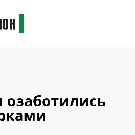
 озаботились
рками