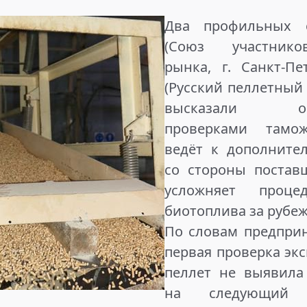
Два профильных 
(Союз участнико
рынка, г. Санкт-­П
(Русский пеллетный 
высказали обес
проверками тамо
ведёт к дополните
со стороны постав
усложняет проце
биотоплива за рубеж
По словам предприн
первая проверка эк
пеллет не выявила
на следующий