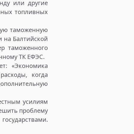
нду или другие
сных топливных
ную таможенную
и на Балтийской
ер таможенного
нному ТК ЕФЭС.
ет: «Экономика
расходы, когда
дополнительную
местным усилиям
решить проблему
государствами.