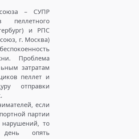
союза – СУПР
в пеллетного
етербург) и РПС
союз, г. Москва)
покоенность
жни. Проблема
льным затратам
щиков пеллет и
дуру отправки
.
имателей, если
спортной партии
 нарушений, то
 день опять