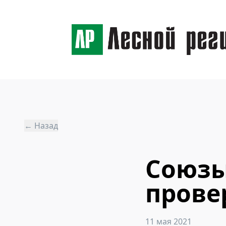
← Назад
Союзы
прове
11 мая 2021