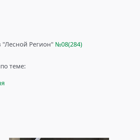
 "Лесной Регион"
№
08(284)
по теме:
ня