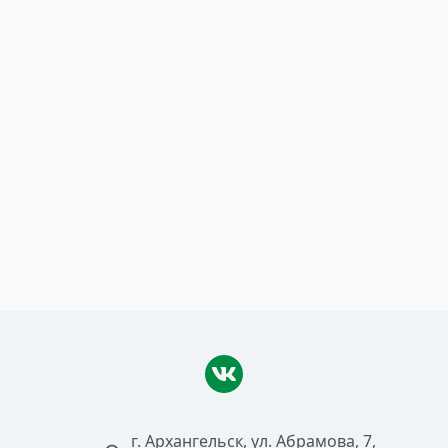
8 февраля 2016
Коми получила федеральную
поддержку на
берегоукрепление Сысолы
Читать >
г. Архангельск, ул. Абрамова, 7,