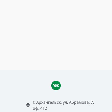
22 октября 2018
3 миллиона – не предел!
Читать >
г. Архангельск, ул. Абрамова, 7,
оф. 412