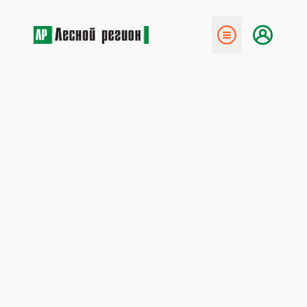
← Назад
Четырёхсторонние станки
Боровичского ЗДС:
надёжность в сочетании с
высоким качеством
получаемой продукции
23 ноября 2009
Боровичский завод деревообрабатывающих станков,
специализирующийся на выпуске четырёхсторонних